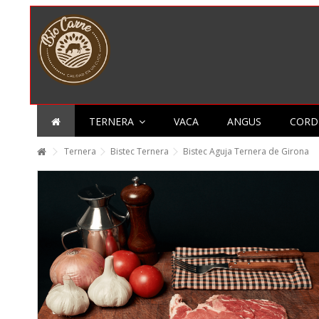
TERNERA
VACA
ANGUS
CORD
Ternera
Bistec Ternera
Bistec Aguja Ternera de Girona