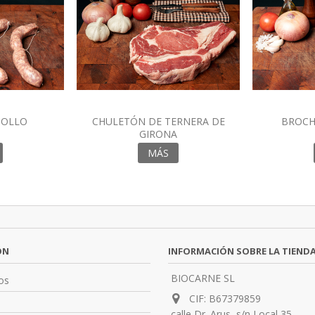
IOLLO
CHULETÓN DE TERNERA DE
BROCH
GIRONA
MÁS
ÓN
INFORMACIÓN SOBRE LA TIEND
BIOCARNE SL
os
CIF: B67379859
calle Dr. Arus, s/n Local 35