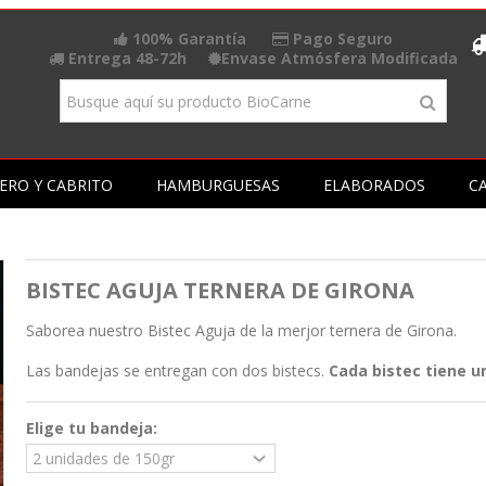
100% Garantía
Pago Seguro
Entrega 48-72h
Envase Atmósfera Modificada
ERO Y CABRITO
HAMBURGUESAS
ELABORADOS
CA
BISTEC AGUJA TERNERA DE GIRONA
Saborea nuestro Bistec Aguja de la merjor ternera de Girona.
Las bandejas se entregan con dos bistecs.
Cada bistec tiene 
Elige tu bandeja: