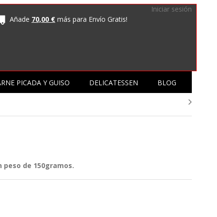
Iniciar sesión
Añade
70,00 €
más para Envío Gratis!
RNE PICADA Y GUISO
DELICATESSEN
BLOG
un peso de 150gramos.